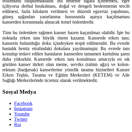
bölümünü oluşturmaktadır. Bu nedenle sigara içilmemesi, eğer
içiliyorsa derhal bırakılması, doğal ve dengeli beslenmenin tercih
edilmesi, fazla kiloların verilmesi ve düzenli egzersiz yapılması,
güneş ışığından yararlanma hususunda aşırıya kaçılmaması
kanserden korunmada alınacak temel önlemlerdir.
Tüm bu önlemlere rağmen kanser bazen kaçınılmaz olabilir. İşte bu
noktada erken tanı büyük önem kazanır. Kanserde erken tanı;
kanserin bulunduğu doku içindeyken tespit edilmesidir. Bu evrede
hastalık henüz etrafındaki dokulara yayılmamıştır. Bu evrede tanı
konulup tedavi edilen hastaların kanserden tamamen kurtulma şansı
daha yüksektir. Kanserde erken tanı konulması amacıyla en sık
görülen kanser türleri olan meme, serviks (rahim ağzı) ve kolon-
rektum (barğırsak) kanserlerine yönelik tarama hizmetleri Kanser
Erken Teşhis, Tarama ve Eğitim Merkezleri (KETEM) ve Aile
Sağlığı Merkezlerinde ücretsiz olarak verilmektedir.
Sosyal Medya
Facebook
İnstagram
Youtube
Twitter
Rss