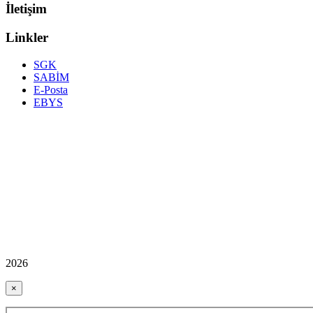
İletişim
Linkler
SGK
SABİM
E-Posta
EBYS
2026
×