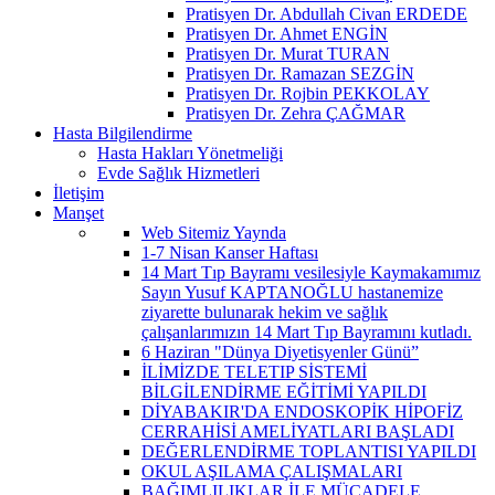
Pratisyen Dr. Abdullah Civan ERDEDE
Pratisyen Dr. Ahmet ENGİN
Pratisyen Dr. Murat TURAN
Pratisyen Dr. Ramazan SEZGİN
Pratisyen Dr. Rojbin PEKKOLAY
Pratisyen Dr. Zehra ÇAĞMAR
Hasta Bilgilendirme
Hasta Hakları Yönetmeliği
Evde Sağlık Hizmetleri
İletişim
Manşet
Web Sitemiz Yaynda
1-7 Nisan Kanser Haftası
14 Mart Tıp Bayramı vesilesiyle Kaymakamımız
Sayın Yusuf KAPTANOĞLU hastanemize
ziyarette bulunarak hekim ve sağlık
çalışanlarımızın 14 Mart Tıp Bayramını kutladı.
6 Haziran "Dünya Diyetisyenler Günü”
İLİMİZDE TELETIP SİSTEMİ
BİLGİLENDİRME EĞİTİMİ YAPILDI
DİYABAKIR'DA ENDOSKOPİK HİPOFİZ
CERRAHİSİ AMELİYATLARI BAŞLADI
DEĞERLENDİRME TOPLANTISI YAPILDI
OKUL AŞILAMA ÇALIŞMALARI
BAĞIMLILIKLAR İLE MÜCADELE