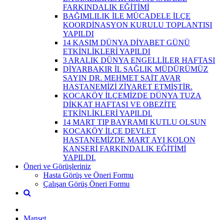
FARKINDALIK EĞİTİMİ
BAĞIMLILIK İLE MÜCADELE İLÇE
KOORDİNASYON KURULU TOPLANTISI
YAPILDI
14 KASIM DÜNYA DİYABET GÜNÜ
ETKİNLİKLERİ YAPILDI
3 ARALIK DÜNYA ENGELLİLER HAFTASI
DİYARBAKIR İL SAĞLIK MÜDÜRÜMÜZ
SAYIN DR. MEHMET SAİT AVAR
HASTANEMİZİ ZİYARET ETMİŞTİR.
KOCAKÖY İLÇEMİZDE DÜNYA TUZA
DİKKAT HAFTASI VE OBEZİTE
ETKİNLİKLERİ YAPILDI.
14 MART TIP BAYRAMI KUTLU OLSUN
KOCAKÖY İLÇE DEVLET
HASTANEMİZDE MART AYI KOLON
KANSERİ FARKINDALIK EĞİTİMİ
YAPILDI.
Öneri ve Görüşleriniz
Hasta Görüş ve Öneri Formu
Çalışan Görüş Öneri Formu
Manşet