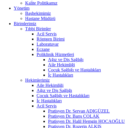
Kalite Politikamız
Yönetim
Başhekimimiz
Hastane Müdürü
Birimlerimiz
Tıbbi Birimler
Acil Servis
Röntgen Birimi
Laboratuvar
Eczane
Poliklinik Hizmetleri
Ağız ve Diş Sağlığı
Aile Hekimliği
Çocuk Sağlığı ve Hastalıkları
İç Hastalıkları
Hekimlerimiz
Aile Hekimliği
Ağız ve Diş Sağlığı
Çocuk Sağlığı ve Hastalıkları
İç Hastalıkları
Acil Servis
Pratisyen Dr. Servan ADIGÜZEL
Pratisyen Dr. Barış ÇOLAK
Pratisyen Dr. Halil Hemgin HOCAOĞLU
Pratisyen Dr. Rozerin ALKIŞ