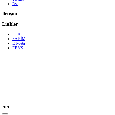
Rss
İletişim
Linkler
SGK
SABİM
E-Posta
EBYS
2026