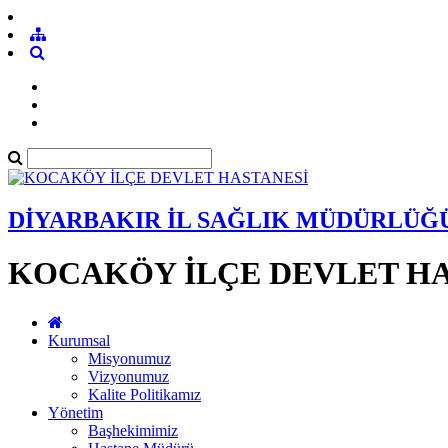
DİYARBAKIR İL SAĞLIK MÜDÜRLÜĞ
KOCAKÖY İLÇE DEVLET HA
Kurumsal
Misyonumuz
Vizyonumuz
Kalite Politikamız
Yönetim
Başhekimimiz