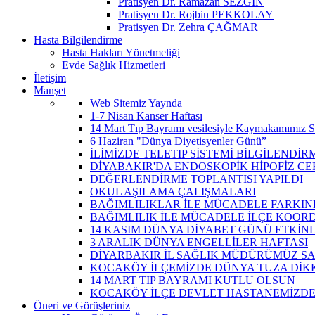
Pratisyen Dr. Ramazan SEZGİN
Pratisyen Dr. Rojbin PEKKOLAY
Pratisyen Dr. Zehra ÇAĞMAR
Hasta Bilgilendirme
Hasta Hakları Yönetmeliği
Evde Sağlık Hizmetleri
İletişim
Manşet
Web Sitemiz Yaynda
1-7 Nisan Kanser Haftası
14 Mart Tıp Bayramı vesilesiyle Kaymakamımız S
6 Haziran "Dünya Diyetisyenler Günü”
İLİMİZDE TELETIP SİSTEMİ BİLGİLENDİRM
DİYABAKIR'DA ENDOSKOPİK HİPOFİZ CE
DEĞERLENDİRME TOPLANTISI YAPILDI
OKUL AŞILAMA ÇALIŞMALARI
BAĞIMLILIKLAR İLE MÜCADELE FARKIN
BAĞIMLILIK İLE MÜCADELE İLÇE KOOR
14 KASIM DÜNYA DİYABET GÜNÜ ETKİNL
3 ARALIK DÜNYA ENGELLİLER HAFTASI
DİYARBAKIR İL SAĞLIK MÜDÜRÜMÜZ SAY
KOCAKÖY İLÇEMİZDE DÜNYA TUZA DİKKA
14 MART TIP BAYRAMI KUTLU OLSUN
KOCAKÖY İLÇE DEVLET HASTANEMİZDE M
Öneri ve Görüşleriniz