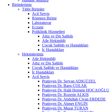
Hastane Müdürü
Birimlerimiz
Tıbbi Birimler
Acil Servis
Röntgen Birimi
Laboratuvar
Eczane
Poliklinik Hizmetleri
Ağız ve Diş Sağlığı
Aile Hekimliği
Çocuk Sağlığı ve Hastalıkları
İç Hastalıkları
Hekimlerimiz
Aile Hekimliği
Ağız ve Diş Sağlığı
Çocuk Sağlığı ve Hastalıkları
İç Hastalıkları
Acil Servis
Pratisyen Dr. Servan ADIGÜZEL
Pratisyen Dr. Barış ÇOLAK
Pratisyen Dr. Halil Hemgin HOCAOĞLU
Pratisyen Dr. Rozerin ALKIŞ
Pratisyen Dr. Abdullah Civan ERDEDE
Pratisyen Dr. Ahmet ENGİN
Pratisyen Dr. Murat TURAN