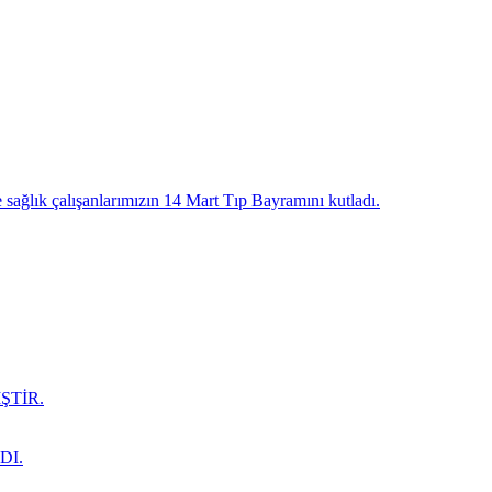
lık çalışanlarımızın 14 Mart Tıp Bayramını kutladı.
ŞTİR.
DI.