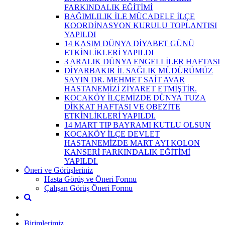
FARKINDALIK EĞİTİMİ
BAĞIMLILIK İLE MÜCADELE İLÇE
KOORDİNASYON KURULU TOPLANTISI
YAPILDI
14 KASIM DÜNYA DİYABET GÜNÜ
ETKİNLİKLERİ YAPILDI
3 ARALIK DÜNYA ENGELLİLER HAFTASI
DİYARBAKIR İL SAĞLIK MÜDÜRÜMÜZ
SAYIN DR. MEHMET SAİT AVAR
HASTANEMİZİ ZİYARET ETMİŞTİR.
KOCAKÖY İLÇEMİZDE DÜNYA TUZA
DİKKAT HAFTASI VE OBEZİTE
ETKİNLİKLERİ YAPILDI.
14 MART TIP BAYRAMI KUTLU OLSUN
KOCAKÖY İLÇE DEVLET
HASTANEMİZDE MART AYI KOLON
KANSERİ FARKINDALIK EĞİTİMİ
YAPILDI.
Öneri ve Görüşleriniz
Hasta Görüş ve Öneri Formu
Çalışan Görüş Öneri Formu
Birimlerimiz