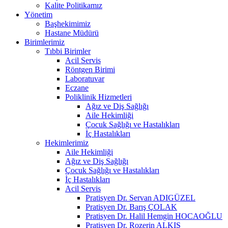
Kalite Politikamız
Yönetim
Başhekimimiz
Hastane Müdürü
Birimlerimiz
Tıbbi Birimler
Acil Servis
Röntgen Birimi
Laboratuvar
Eczane
Poliklinik Hizmetleri
Ağız ve Diş Sağlığı
Aile Hekimliği
Çocuk Sağlığı ve Hastalıkları
İç Hastalıkları
Hekimlerimiz
Aile Hekimliği
Ağız ve Diş Sağlığı
Çocuk Sağlığı ve Hastalıkları
İç Hastalıkları
Acil Servis
Pratisyen Dr. Servan ADIGÜZEL
Pratisyen Dr. Barış ÇOLAK
Pratisyen Dr. Halil Hemgin HOCAOĞLU
Pratisyen Dr. Rozerin ALKIŞ