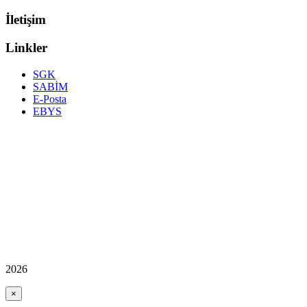
İletişim
Linkler
SGK
SABİM
E-Posta
EBYS
2026
×