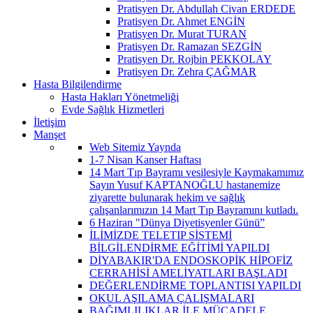
Pratisyen Dr. Abdullah Civan ERDEDE
Pratisyen Dr. Ahmet ENGİN
Pratisyen Dr. Murat TURAN
Pratisyen Dr. Ramazan SEZGİN
Pratisyen Dr. Rojbin PEKKOLAY
Pratisyen Dr. Zehra ÇAĞMAR
Hasta Bilgilendirme
Hasta Hakları Yönetmeliği
Evde Sağlık Hizmetleri
İletişim
Manşet
Web Sitemiz Yaynda
1-7 Nisan Kanser Haftası
14 Mart Tıp Bayramı vesilesiyle Kaymakamımız
Sayın Yusuf KAPTANOĞLU hastanemize
ziyarette bulunarak hekim ve sağlık
çalışanlarımızın 14 Mart Tıp Bayramını kutladı.
6 Haziran "Dünya Diyetisyenler Günü”
İLİMİZDE TELETIP SİSTEMİ
BİLGİLENDİRME EĞİTİMİ YAPILDI
DİYABAKIR'DA ENDOSKOPİK HİPOFİZ
CERRAHİSİ AMELİYATLARI BAŞLADI
DEĞERLENDİRME TOPLANTISI YAPILDI
OKUL AŞILAMA ÇALIŞMALARI
BAĞIMLILIKLAR İLE MÜCADELE