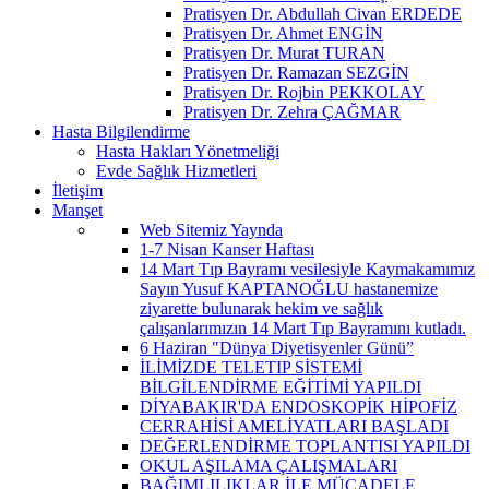
Pratisyen Dr. Abdullah Civan ERDEDE
Pratisyen Dr. Ahmet ENGİN
Pratisyen Dr. Murat TURAN
Pratisyen Dr. Ramazan SEZGİN
Pratisyen Dr. Rojbin PEKKOLAY
Pratisyen Dr. Zehra ÇAĞMAR
Hasta Bilgilendirme
Hasta Hakları Yönetmeliği
Evde Sağlık Hizmetleri
İletişim
Manşet
Web Sitemiz Yaynda
1-7 Nisan Kanser Haftası
14 Mart Tıp Bayramı vesilesiyle Kaymakamımız
Sayın Yusuf KAPTANOĞLU hastanemize
ziyarette bulunarak hekim ve sağlık
çalışanlarımızın 14 Mart Tıp Bayramını kutladı.
6 Haziran "Dünya Diyetisyenler Günü”
İLİMİZDE TELETIP SİSTEMİ
BİLGİLENDİRME EĞİTİMİ YAPILDI
DİYABAKIR'DA ENDOSKOPİK HİPOFİZ
CERRAHİSİ AMELİYATLARI BAŞLADI
DEĞERLENDİRME TOPLANTISI YAPILDI
OKUL AŞILAMA ÇALIŞMALARI
BAĞIMLILIKLAR İLE MÜCADELE