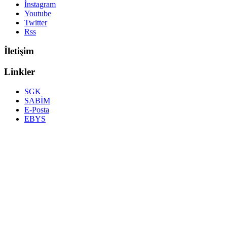
İnstagram
Youtube
Twitter
Rss
İletişim
Linkler
SGK
SABİM
E-Posta
EBYS