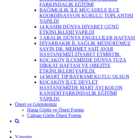
FARKINDALIK EĞİTİMİ
BAĞIMLILIK İLE MÜCADELE İLÇE
KOORDİNASYON KURULU TOPLANTISI
YAPILDI
14 KASIM DÜNYA DİYABET GÜNÜ
ETKİNLİKLERİ YAPILDI
3 ARALIK DÜNYA ENGELLİLER HAFTASI
DİYARBAKIR İL SAĞLIK MÜDÜRÜMÜZ
SAYIN DR. MEHMET SAİT AVAR
HASTANEMİZİ ZİYARET ETMİŞTİR.
KOCAKÖY İLÇEMİZDE DÜNYA TUZA
DİKKAT HAFTASI VE OBEZİTE
ETKİNLİKLERİ YAPILDI.
14 MART TIP BAYRAMI KUTLU OLSUN
KOCAKÖY İLÇE DEVLET
HASTANEMİZDE MART AYI KOLON
KANSERİ FARKINDALIK EĞİTİMİ
YAPILDI.
Öneri ve Görüşleriniz
Hasta Görüş ve Öneri Formu
Çalışan Görüş Öneri Formu
Yönetim