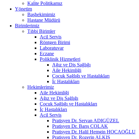
Kalite Politikamız
Yönetim
Başhekimimiz
Hastane Müdürü
Birimlerimiz
Tıbbi Birimler
Acil Servis
Röntgen Birimi
Laboratuvar
Eczane
Poliklinik Hizmetleri
Ağız ve Diş Sağlığı
Aile Hekimliği
Çocuk Sağlığı ve Hastalıkları
İç Hastalıkları
Hekimlerimiz
Aile Hekimliği
Ağız ve Diş Sağlığı
Çocuk Sağlığı ve Hastalıkları
İç Hastalıkları
Acil Servis
Pratisyen Dr. Servan ADIGÜZEL
Pratisyen Dr. Barış ÇOLAK
Pratisyen Dr. Halil Hemgin HOCAOĞLU
Pratisyen Dr. Rozerin ALKIŞ