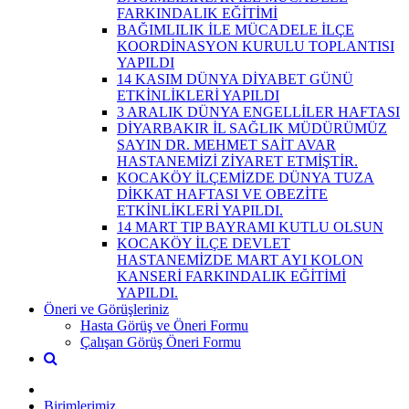
FARKINDALIK EĞİTİMİ
BAĞIMLILIK İLE MÜCADELE İLÇE
KOORDİNASYON KURULU TOPLANTISI
YAPILDI
14 KASIM DÜNYA DİYABET GÜNÜ
ETKİNLİKLERİ YAPILDI
3 ARALIK DÜNYA ENGELLİLER HAFTASI
DİYARBAKIR İL SAĞLIK MÜDÜRÜMÜZ
SAYIN DR. MEHMET SAİT AVAR
HASTANEMİZİ ZİYARET ETMİŞTİR.
KOCAKÖY İLÇEMİZDE DÜNYA TUZA
DİKKAT HAFTASI VE OBEZİTE
ETKİNLİKLERİ YAPILDI.
14 MART TIP BAYRAMI KUTLU OLSUN
KOCAKÖY İLÇE DEVLET
HASTANEMİZDE MART AYI KOLON
KANSERİ FARKINDALIK EĞİTİMİ
YAPILDI.
Öneri ve Görüşleriniz
Hasta Görüş ve Öneri Formu
Çalışan Görüş Öneri Formu
Birimlerimiz