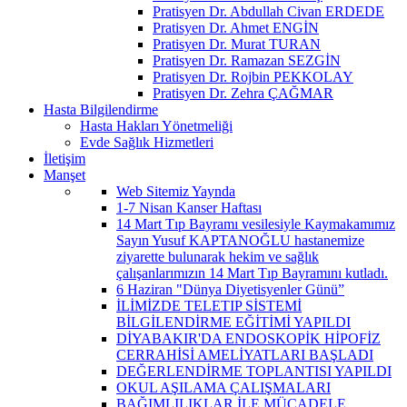
Pratisyen Dr. Abdullah Civan ERDEDE
Pratisyen Dr. Ahmet ENGİN
Pratisyen Dr. Murat TURAN
Pratisyen Dr. Ramazan SEZGİN
Pratisyen Dr. Rojbin PEKKOLAY
Pratisyen Dr. Zehra ÇAĞMAR
Hasta Bilgilendirme
Hasta Hakları Yönetmeliği
Evde Sağlık Hizmetleri
İletişim
Manşet
Web Sitemiz Yaynda
1-7 Nisan Kanser Haftası
14 Mart Tıp Bayramı vesilesiyle Kaymakamımız
Sayın Yusuf KAPTANOĞLU hastanemize
ziyarette bulunarak hekim ve sağlık
çalışanlarımızın 14 Mart Tıp Bayramını kutladı.
6 Haziran "Dünya Diyetisyenler Günü”
İLİMİZDE TELETIP SİSTEMİ
BİLGİLENDİRME EĞİTİMİ YAPILDI
DİYABAKIR'DA ENDOSKOPİK HİPOFİZ
CERRAHİSİ AMELİYATLARI BAŞLADI
DEĞERLENDİRME TOPLANTISI YAPILDI
OKUL AŞILAMA ÇALIŞMALARI
BAĞIMLILIKLAR İLE MÜCADELE