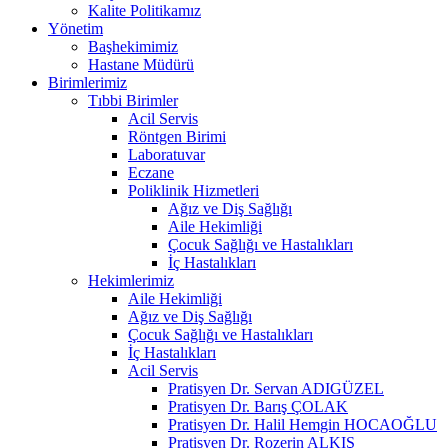
Kalite Politikamız
Yönetim
Başhekimimiz
Hastane Müdürü
Birimlerimiz
Tıbbi Birimler
Acil Servis
Röntgen Birimi
Laboratuvar
Eczane
Poliklinik Hizmetleri
Ağız ve Diş Sağlığı
Aile Hekimliği
Çocuk Sağlığı ve Hastalıkları
İç Hastalıkları
Hekimlerimiz
Aile Hekimliği
Ağız ve Diş Sağlığı
Çocuk Sağlığı ve Hastalıkları
İç Hastalıkları
Acil Servis
Pratisyen Dr. Servan ADIGÜZEL
Pratisyen Dr. Barış ÇOLAK
Pratisyen Dr. Halil Hemgin HOCAOĞLU
Pratisyen Dr. Rozerin ALKIŞ