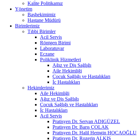
Kalite Politikamız
Yönetim
Başhekimimiz
Hastane Müdürü
Birimlerimiz
Tıbbi Birimler
Acil Servis
Röntgen Birimi
Laboratuvar
Eczane
Poliklinik Hizmetleri
Ağız ve Diş Sağlığı
Aile Hekimliği
Çocuk Sağlığı ve Hastalıkları
İç Hastalıkları
Hekimlerimiz
Aile Hekimliği
Ağız ve Diş Sağlığı
Çocuk Sağlığı ve Hastalıkları
İç Hastalıkları
Acil Servis
Pratisyen Dr. Servan ADIGÜZEL
Pratisyen Dr. Barış ÇOLAK
Pratisyen Dr. Halil Hemgin HOCAOĞLU
Pratisyen Dr. Rozerin ALKIŞ