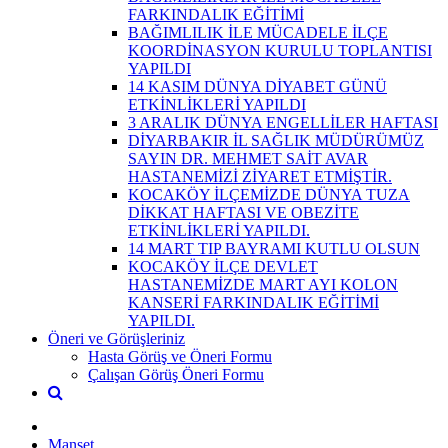
FARKINDALIK EĞİTİMİ
BAĞIMLILIK İLE MÜCADELE İLÇE
KOORDİNASYON KURULU TOPLANTISI
YAPILDI
14 KASIM DÜNYA DİYABET GÜNÜ
ETKİNLİKLERİ YAPILDI
3 ARALIK DÜNYA ENGELLİLER HAFTASI
DİYARBAKIR İL SAĞLIK MÜDÜRÜMÜZ
SAYIN DR. MEHMET SAİT AVAR
HASTANEMİZİ ZİYARET ETMİŞTİR.
KOCAKÖY İLÇEMİZDE DÜNYA TUZA
DİKKAT HAFTASI VE OBEZİTE
ETKİNLİKLERİ YAPILDI.
14 MART TIP BAYRAMI KUTLU OLSUN
KOCAKÖY İLÇE DEVLET
HASTANEMİZDE MART AYI KOLON
KANSERİ FARKINDALIK EĞİTİMİ
YAPILDI.
Öneri ve Görüşleriniz
Hasta Görüş ve Öneri Formu
Çalışan Görüş Öneri Formu
Manşet