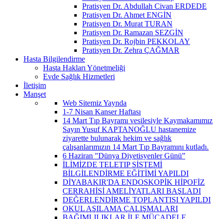
Pratisyen Dr. Abdullah Civan ERDEDE
Pratisyen Dr. Ahmet ENGİN
Pratisyen Dr. Murat TURAN
Pratisyen Dr. Ramazan SEZGİN
Pratisyen Dr. Rojbin PEKKOLAY
Pratisyen Dr. Zehra ÇAĞMAR
Hasta Bilgilendirme
Hasta Hakları Yönetmeliği
Evde Sağlık Hizmetleri
İletişim
Manşet
Web Sitemiz Yaynda
1-7 Nisan Kanser Haftası
14 Mart Tıp Bayramı vesilesiyle Kaymakamımız
Sayın Yusuf KAPTANOĞLU hastanemize
ziyarette bulunarak hekim ve sağlık
çalışanlarımızın 14 Mart Tıp Bayramını kutladı.
6 Haziran "Dünya Diyetisyenler Günü”
İLİMİZDE TELETIP SİSTEMİ
BİLGİLENDİRME EĞİTİMİ YAPILDI
DİYABAKIR'DA ENDOSKOPİK HİPOFİZ
CERRAHİSİ AMELİYATLARI BAŞLADI
DEĞERLENDİRME TOPLANTISI YAPILDI
OKUL AŞILAMA ÇALIŞMALARI
BAĞIMLILIKLAR İLE MÜCADELE