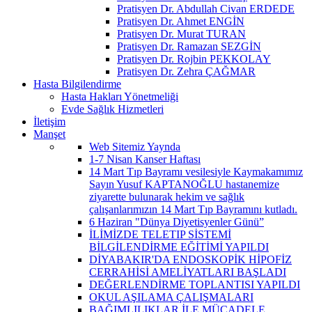
Pratisyen Dr. Abdullah Civan ERDEDE
Pratisyen Dr. Ahmet ENGİN
Pratisyen Dr. Murat TURAN
Pratisyen Dr. Ramazan SEZGİN
Pratisyen Dr. Rojbin PEKKOLAY
Pratisyen Dr. Zehra ÇAĞMAR
Hasta Bilgilendirme
Hasta Hakları Yönetmeliği
Evde Sağlık Hizmetleri
İletişim
Manşet
Web Sitemiz Yaynda
1-7 Nisan Kanser Haftası
14 Mart Tıp Bayramı vesilesiyle Kaymakamımız
Sayın Yusuf KAPTANOĞLU hastanemize
ziyarette bulunarak hekim ve sağlık
çalışanlarımızın 14 Mart Tıp Bayramını kutladı.
6 Haziran "Dünya Diyetisyenler Günü”
İLİMİZDE TELETIP SİSTEMİ
BİLGİLENDİRME EĞİTİMİ YAPILDI
DİYABAKIR'DA ENDOSKOPİK HİPOFİZ
CERRAHİSİ AMELİYATLARI BAŞLADI
DEĞERLENDİRME TOPLANTISI YAPILDI
OKUL AŞILAMA ÇALIŞMALARI
BAĞIMLILIKLAR İLE MÜCADELE