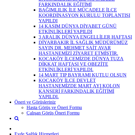
FARKINDALIK EĞİTİMİ
BAĞIMLILIK İLE MÜCADELE İLÇE
KOORDİNASYON KURULU TOPLANTISI
YAPILDI
14 KASIM DÜNYA DİYABET GÜNÜ
ETKİNLİKLERİ YAPILDI
3 ARALIK DÜNYA ENGELLİLER HAFTASI
DİYARBAKIR İL SAĞLIK MÜDÜRÜMÜZ
SAYIN DR. MEHMET SAİT AVAR
HASTANEMİZİ ZİYARET ETMİŞTİR.
KOCAKÖY İLÇEMİZDE DÜNYA TUZA
DİKKAT HAFTASI VE OBEZİTE
ETKİNLİKLERİ YAPILDI.
14 MART TIP BAYRAMI KUTLU OLSUN
KOCAKÖY İLÇE DEVLET
HASTANEMİZDE MART AYI KOLON
KANSERİ FARKINDALIK EĞİTİMİ
YAPILDI.
Öneri ve Görüşleriniz
Hasta Görüş ve Öneri Formu
Çalışan Görüş Öneri Formu
Evde Sağlık Hizmetleri