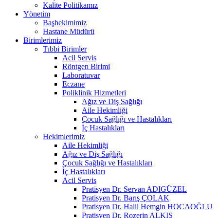
Kalite Politikamız
Yönetim
Başhekimimiz
Hastane Müdürü
Birimlerimiz
Tıbbi Birimler
Acil Servis
Röntgen Birimi
Laboratuvar
Eczane
Poliklinik Hizmetleri
Ağız ve Diş Sağlığı
Aile Hekimliği
Çocuk Sağlığı ve Hastalıkları
İç Hastalıkları
Hekimlerimiz
Aile Hekimliği
Ağız ve Diş Sağlığı
Çocuk Sağlığı ve Hastalıkları
İç Hastalıkları
Acil Servis
Pratisyen Dr. Servan ADIGÜZEL
Pratisyen Dr. Barış ÇOLAK
Pratisyen Dr. Halil Hemgin HOCAOĞLU
Pratisyen Dr. Rozerin ALKIŞ