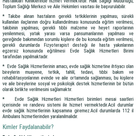
Hastalıkları Kliniklerinde hizmet vermektedir. Halk Sağlığı Müdürlüğü,
Toplum Sağlığı Merkezi ve Aile Hekimleri vasıtası ile başvurulabilir.
* Takibe alınan hastaların gerekli tetkiklerinin yapılması, sürekli
kullanılan ilaçlarının doğru kullandırılması konusunda eğitim verilmesi,
takibinin yapılması, gerekli tıbbi malzeme ve heyet raporlarının
yenilenmesi, yatak yarası varsa pansumanlarının yapılması ve
gereğinde bakımından sorumlu kişilere de bu konuda eğitim verilmesi,
gerekli durumlarda Fizyoterapist desteği ile hasta yakınlarının
egzersiz konusunda eğitilmesi Evde Sağlık Hizmetleri Birimi
tarafından yapılmaktadır.
* Evde Sağlık Hizmetlerinin amacı, evde sağlık hizmetine ihtiyacı olan
bireylerin muayene, tetkik, tahlil, tedavi, tıbbi bakım ve
rehabilitasyonlarının evinde ve aile ortamında sağlanması, bu kişilere
ve aile bireylerine sosyal ve psikolojik destek hizmetlerinin bir bütün
olarak birlikte verilmesini sağlamaktır.
* Evde Sağlık Hizmetleri Hizmetleri birimleri mesai saatleri
içerisinde ve randevu sistemi ile hizmet vermektedir.Acil durumlar
evde sağlık hizmetlerinin kapsamına giremez.Acil durumlarda 112 il
Ambulans hizmetlerinden yaralanılmalıdır.
Kimler Faydalanabilir?